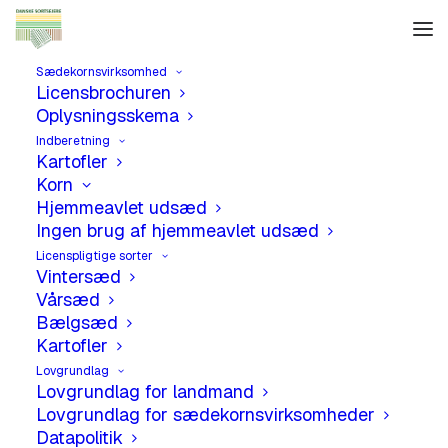
Sædekornsvirksomhed
Licensbrochuren
Oplysningsskema
Indberetning
Kartofler
Korn
Bestyrelse
Hjemmeavlet udsæd
Ingen brug af hjemmeavlet udsæd
Licenspligtige sorter
Vintersæd
Vårsæd
Bælgsæd
Kartofler
Lovgrundlag
Lovgrundlag for landmand
Lovgrundlag for sædekornsvirksomheder
Datapolitik