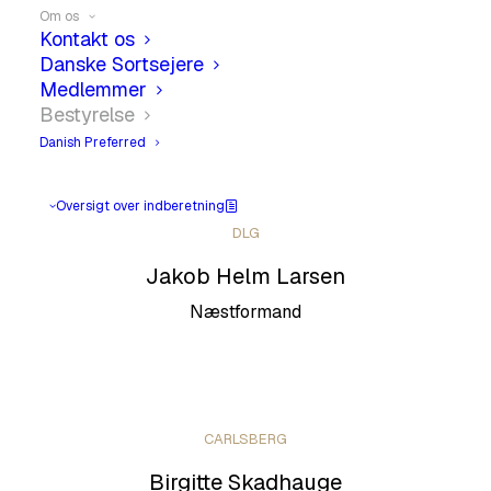
Om os
NORDIC SEED
Kontakt os
Danske Sortsejere
Kim Bonde Petersen
Medlemmer
Formand
Bestyrelse
Danish Preferred
Oversigt over indberetning
DLG
Jakob Helm Larsen
Næstformand
CARLSBERG
Birgitte Skadhauge