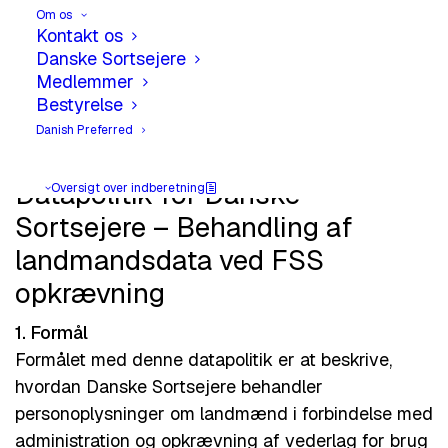
Om os
Kontakt os
Lovgrundlag for landmand
Danske Sortsejere
Medlemmer
Lovgrundlag for sædekornsvirksomheder
Bestyrelse
Datapolitik
Danish Preferred
Datapolitik for Danske
Oversigt over indberetning
Sortsejere – Behandling af
landmandsdata ved FSS
opkrævning
1. Formål
Formålet med denne datapolitik er at beskrive,
hvordan Danske Sortsejere behandler
personoplysninger om landmænd i forbindelse med
administration og opkrævning af vederlag for brug