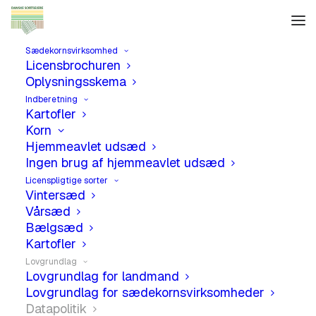
Sædekornsvirksomhed
Licensbrochuren
Oplysningsskema
Indberetning
Kartofler
Korn
Datapolitik
Hjemmeavlet udsæd
Ingen brug af hjemmeavlet udsæd
Licenspligtige sorter
Vintersæd
Vårsæd
Bælgsæd
Kartofler
Lovgrundlag
Lovgrundlag for landmand
Lovgrundlag for sædekornsvirksomheder
Lovgrundlag
Datapolitik